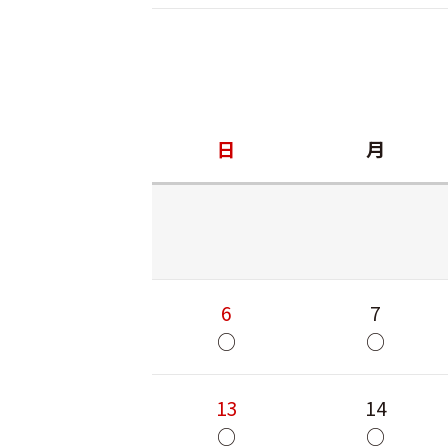
日
月
6
7
○
○
13
14
○
○