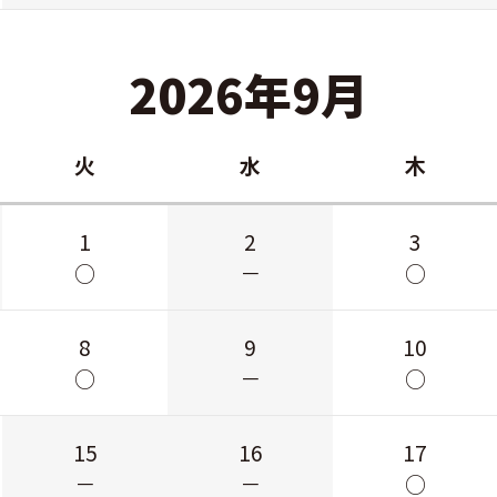
2026年9月
火
水
木
1
2
3
○
－
○
8
9
10
○
－
○
15
16
17
－
－
○