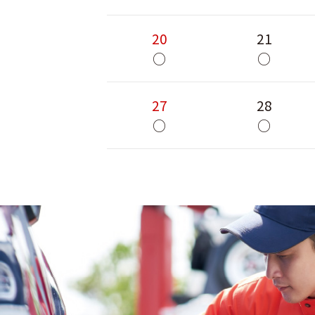
20
21
○
○
27
28
○
○