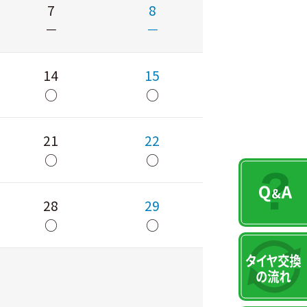
7
8
－
－
14
15
○
○
21
22
○
○
28
29
○
○