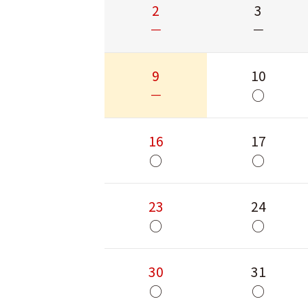
2
3
－
－
9
10
－
○
16
17
○
○
23
24
○
○
30
31
○
○