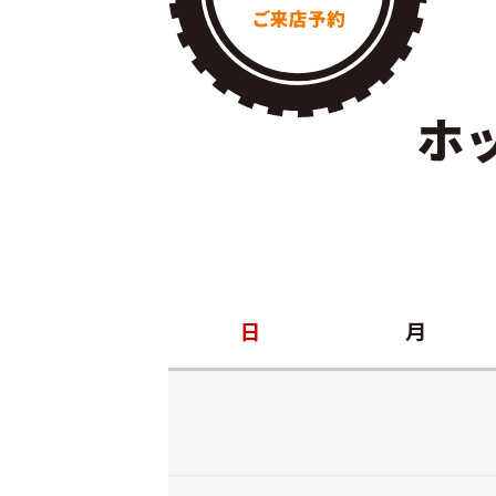
ホ
日
月