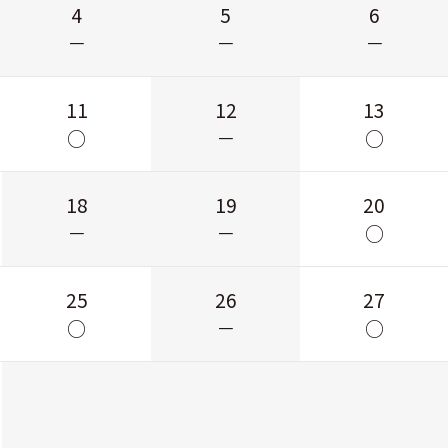
4
5
6
－
－
－
11
12
13
○
－
○
18
19
20
－
－
○
25
26
27
○
－
○