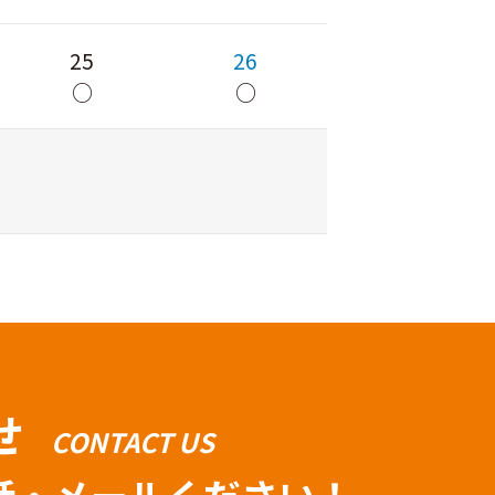
25
26
○
○
せ
CONTACT US