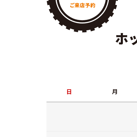
ホ
日
月