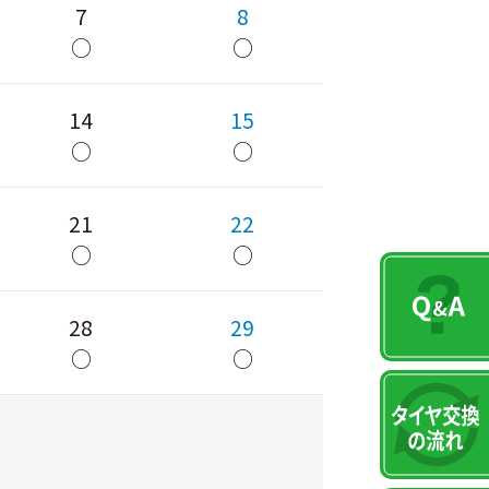
7
8
○
○
14
15
○
○
21
22
○
○
28
29
○
○