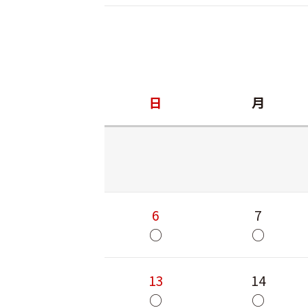
日
月
6
7
○
○
13
14
○
○