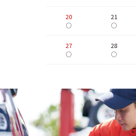
20
21
○
○
27
28
○
○