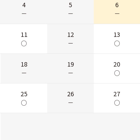
4
5
6
－
－
－
11
12
13
○
－
○
18
19
20
－
－
○
25
26
27
○
－
○