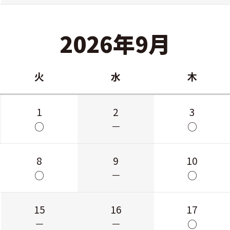
2026年9月
火
水
木
1
2
3
○
－
○
8
9
10
○
－
○
15
16
17
－
－
○