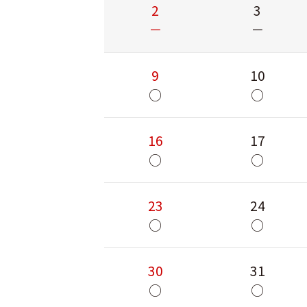
2
3
－
－
9
10
○
○
16
17
○
○
23
24
○
○
30
31
○
○