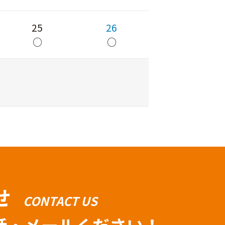
25
26
○
○
せ
CONTACT US