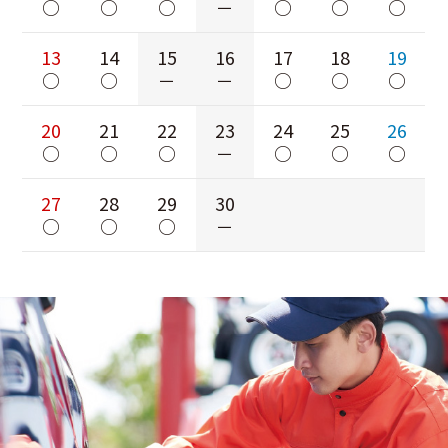
○
○
○
－
○
○
○
13
14
15
16
17
18
19
○
○
－
－
○
○
○
20
21
22
23
24
25
26
○
○
○
－
○
○
○
27
28
29
30
○
○
○
－