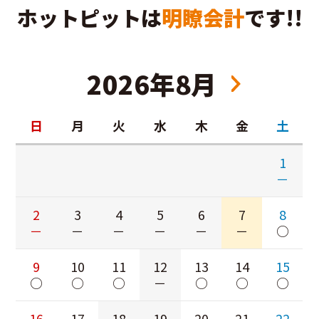
ホットピットは
明瞭会計
です!!
2026年8月
日
月
火
水
木
金
土
1
－
2
3
4
5
6
7
8
－
－
－
－
－
－
○
9
10
11
12
13
14
15
○
○
○
－
○
○
○
16
17
18
19
20
21
22