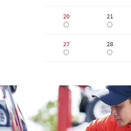
20
21
○
○
27
28
○
○