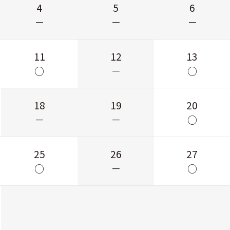
4
5
6
－
－
－
11
12
13
○
－
○
18
19
20
－
－
○
25
26
27
○
－
○