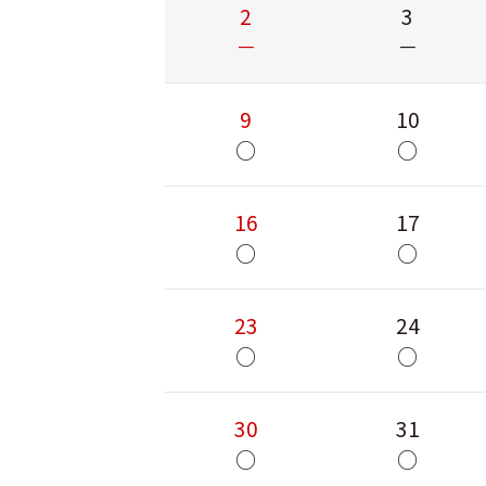
2
3
－
－
9
10
○
○
16
17
○
○
23
24
○
○
30
31
○
○