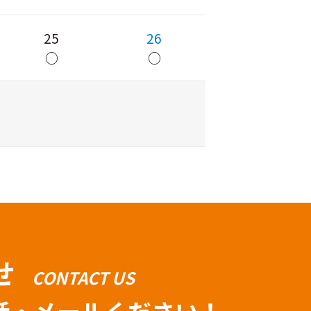
25
26
○
○
せ
CONTACT US