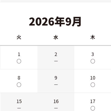
2026年9月
火
水
木
1
2
3
○
－
○
8
9
10
○
－
○
15
16
17
－
－
○