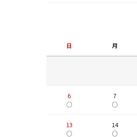
日
月
6
7
○
○
13
14
○
○