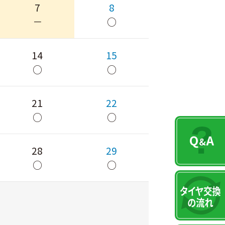
7
8
－
○
14
15
○
○
21
22
○
○
28
29
○
○