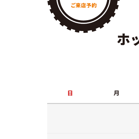
ホ
日
月