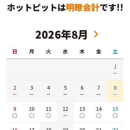
ホットピットは
明瞭会計
です!!
2026年8月
日
月
火
水
木
金
土
1
－
2
3
4
5
6
7
8
－
－
－
－
－
－
－
9
10
11
12
13
14
15
○
○
○
－
○
○
○
16
17
18
19
20
21
22