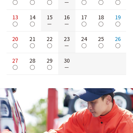
○
○
○
－
○
○
○
13
14
15
16
17
18
19
○
○
－
－
○
○
○
20
21
22
23
24
25
26
○
○
○
－
○
○
○
27
28
29
30
○
○
○
－