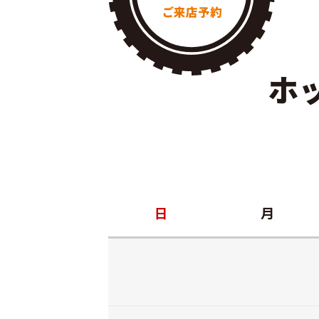
ホ
日
月