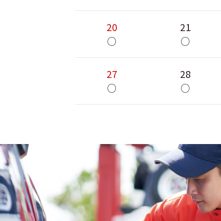
20
21
○
○
27
28
○
○