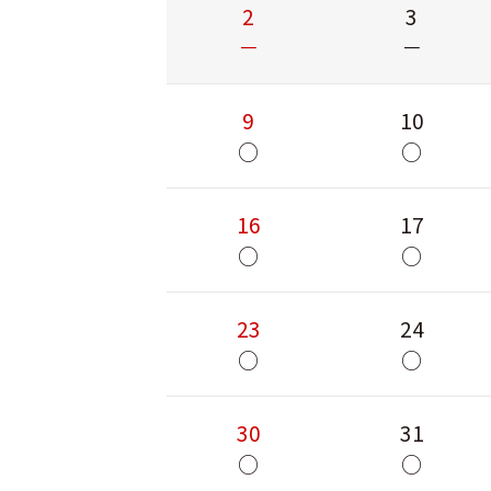
2
3
－
－
9
10
○
○
16
17
○
○
23
24
○
○
30
31
○
○