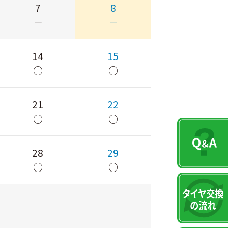
7
8
－
－
14
15
○
○
21
22
○
○
28
29
○
○