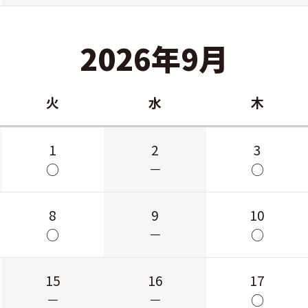
2026年9月
火
水
木
1
2
3
○
－
○
8
9
10
○
－
○
15
16
17
－
－
○