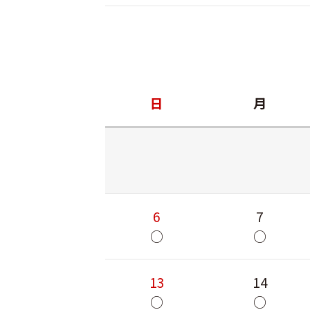
日
月
6
7
○
○
13
14
○
○