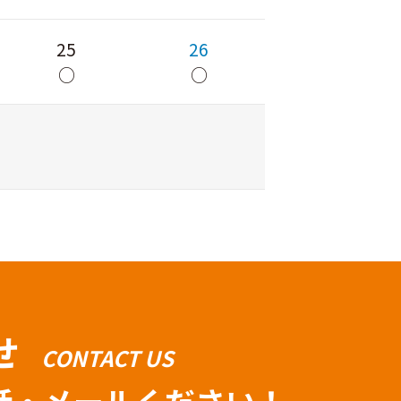
25
26
○
○
せ
CONTACT US