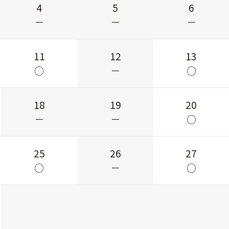
4
5
6
－
－
－
11
12
13
○
－
○
18
19
20
－
－
○
25
26
27
○
－
○