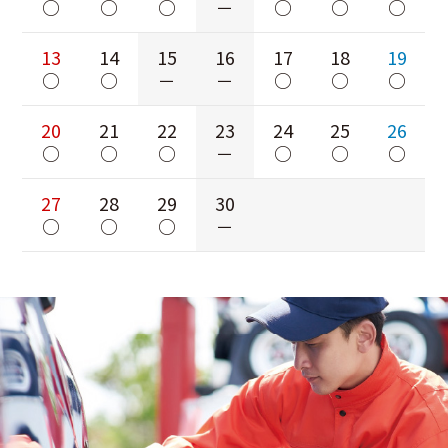
○
○
○
－
○
○
○
13
14
15
16
17
18
19
○
○
－
－
○
○
○
20
21
22
23
24
25
26
○
○
○
－
○
○
○
27
28
29
30
○
○
○
－