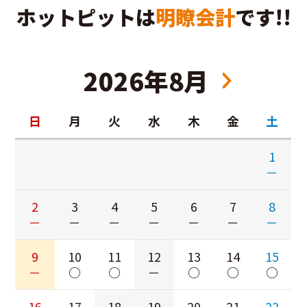
ホットピットは
明瞭会計
です!!
2026年8月
日
月
火
水
木
金
土
1
－
2
3
4
5
6
7
8
－
－
－
－
－
－
－
9
10
11
12
13
14
15
－
○
○
－
○
○
○
16
17
18
19
20
21
22